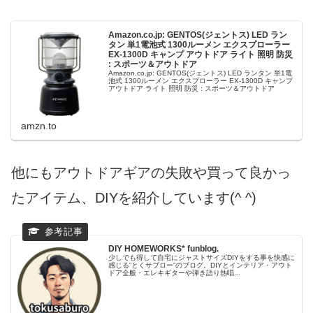
Amazon.co.jp: GENTOS(ジェントス) LED ラン
タン 単1電池式 1300ルーメン エクスプローラー
EX-1300D キャンプ アウトドア ライト 照明 防災
: スポーツ＆アウトドア
Amazon.co.jp: GENTOS(ジェントス) LED ランタン 単1電
池式 1300ルーメン エクスプローラー EX-1300D キャンプ
アウトドア ライト 照明 防災 : スポーツ＆アウトドア
amzn.to
他にもアウトドアギアの失敗や買って良かっ
たアイテム、DIYを紹介しています(^ ^)
DIY HOMEWORKS* funblog.
少しでも得して自宅にジャストサイズDIYをする事を快感に
感じる”とくサブロー”のブログ。DIYとインテリア・アウト
ドア全般・エレキギターや弾き語り熱唱...