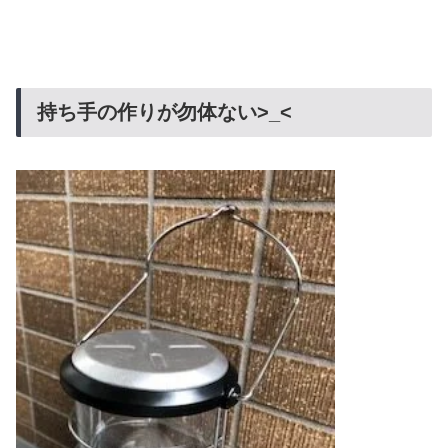
持ち手の作りが勿体ない>_<