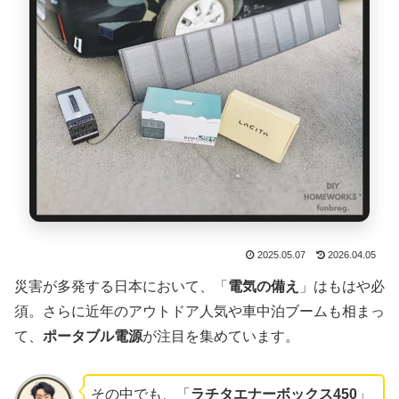
2025.05.07
2026.04.05
災害が多発する日本において、「
電気の備え
」はもはや必
須。さらに近年のアウトドア人気や車中泊ブームも相まっ
て、
ポータブル電源
が注目を集めています。
その中でも、「
ラチタエナーボックス450
」