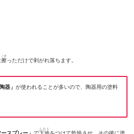
こす
は
擦
っただけで剥がれ落ちます。
陶器」
が使われることが多いので、陶器用の塗料
したじ
マースプレー」
で
下地
をつけて乾燥させ、その後に塗