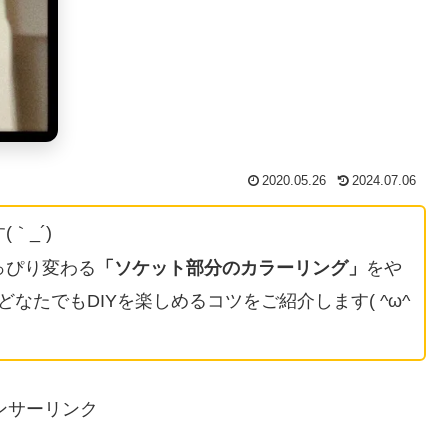
2020.05.26
2024.07.06
(｀_´)ゞ
っぴり変わる
「
ソケット部分のカラーリング
」
をや
なたでもDIYを楽しめるコツをご紹介します( ^ω^
ンサーリンク