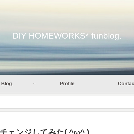
DIY HOMEWORKS* funblog.
Blog.
Profile
Contac
ンジしてみた( ^ω^ )