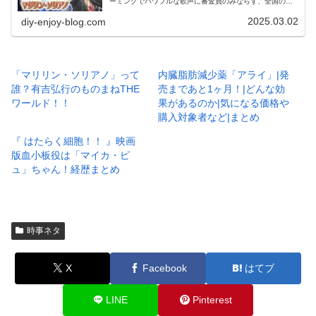
ーミングでパワフルな歌声に審査員のみならず、全国の視
聴者が度肝を抜かれた！気になる経歴をご紹介♪
2025.03.02
diy-enjoy-blog.com
「マリリン・ソリアノ」って
内臓脂肪減少薬「アライ」|発
誰？有吉弘行のものまねTHE
売まであと1ヶ月！|どんな効
ワールド！！
果があるのか|気になる価格や
購入対象者など|まとめ
『 はたらく細胞！！ 』映画
版血小板役は「マイカ・ピ
ュ」ちゃん！経歴まとめ
時事ネタ
X
Facebook
はてブ
LINE
Pinterest