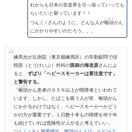
れからも日本の音楽界を引っ張っていっても
らいたいと願っています！！
こうとう
つんく♂さんのように、どんな人が
喉頭
がん
にかかりやすいのだろう。。。
練馬光が丘病院（東京都練馬区）の常勤顧問で頭
頸部（とうけいぶ）外科の
医師の海老原
さんによ
ると、
ずばり「ヘビースモーカーは要注意です」
と警告する。
こうとう
「
喉頭
がん患者の９５％以上が喫煙者といわれて
います。しかし、たばこを吸う人が皆、喉頭がん
にかかるわけではなく、ヘビースモーカーかどう
かの方が重要です。１日数十本もの喫煙を何十年
も続けていれば危険性が上がると考えていい」
つんく♂さん声帯摘出、喉頭がんとは ヘビース