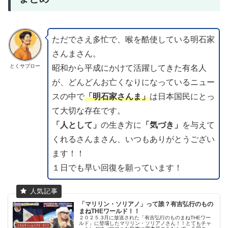
ただでさえ多忙で、喉を酷使している明石家
さんまさん。
とくサブロー
昭和から平成にかけて活躍してきた有名人
が、どんどんお亡くなりになっているニュー
スの中で
「明石家さんま」
は日本国民にとっ
て大切な存在です。
「人として」
の生き方に
「気づき」
を与えて
くれるさんまさん、いつもありがとうござい
ます！！
１日でも早い回復を願っています！
「マリリン・ソリアノ」って誰？有吉弘行のもの
まねTHEワールド！！
２０２５.3月に放送された「有吉弘行のものまねTHEワー
ルド」に登場したマリリン・ソリアノさん！！とてもチャ