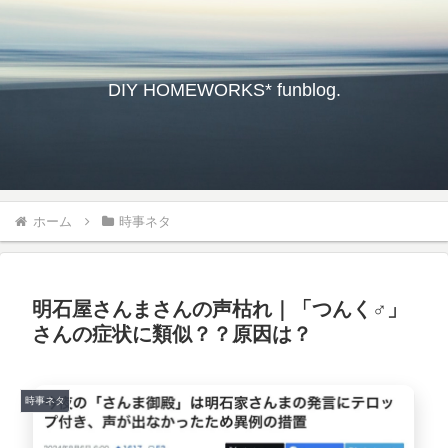
DIY HOMEWORKS* funblog.
ホーム
時事ネタ
明石屋さんまさんの声枯れ｜「つんく♂」
さんの症状に類似？？原因は？
時事ネタ