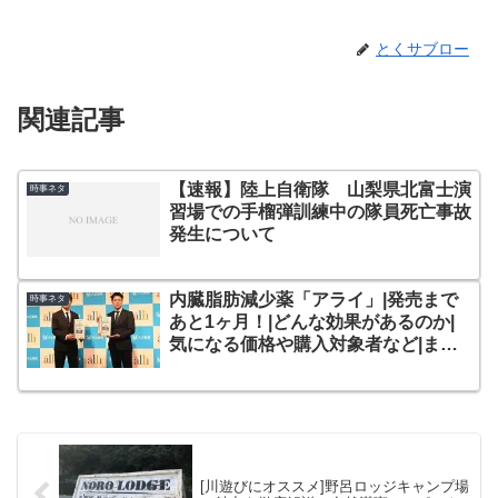
とくサブロー
関連記事
【速報】陸上自衛隊 山梨県北富士演
時事ネタ
習場での手榴弾訓練中の隊員死亡事故
発生について
内臓脂肪減少薬「アライ」|発売まで
時事ネタ
あと1ヶ月！|どんな効果があるのか|
気になる価格や購入対象者など|まと
め
[川遊びにオススメ]野呂ロッジキャンプ場